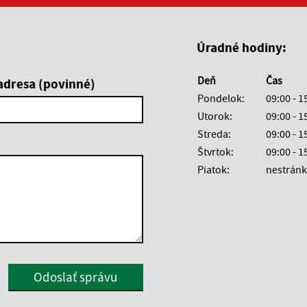
Boli tieto informácie pre 
Boli tieto informáci
Úradné hodiny:
Deň
Čas
adresa (povinné)
Pondelok:
09:00 - 1
Utorok:
09:00 - 1
Streda:
09:00 - 1
Štvrtok:
09:00 - 1
Piatok:
nestránk
Google reCaptcha Response
Odoslať správu