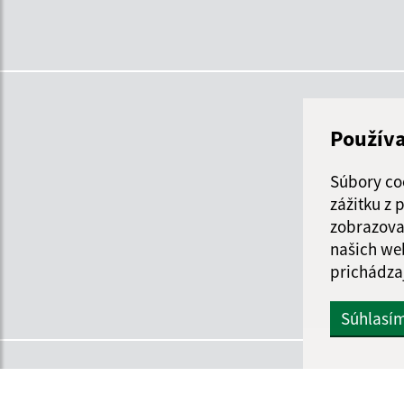
Použív
Súbory co
zážitku z
zobrazova
našich we
prichádza
Súhlasí
Informácie o stránke:
Navigácia: