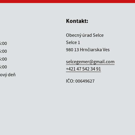
vás užitočné?
e pre vás užitočné?
Kontakt:
Obecný úrad Selce
Selce 1
5:00
980 13 Hrnčiarska Ves
5:00
5:00
selcegemer@gmail.com
5:00
+421 47 542 34 91
ový deň
IČO: 00649627