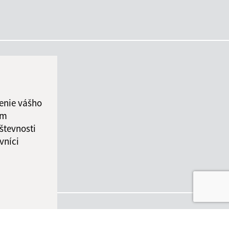
enie vášho
ám
števnosti
vníci
ované:
Správca obsahu: