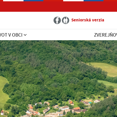
Seniorská verzia
VOT V OBCI
ZVEREJŇO