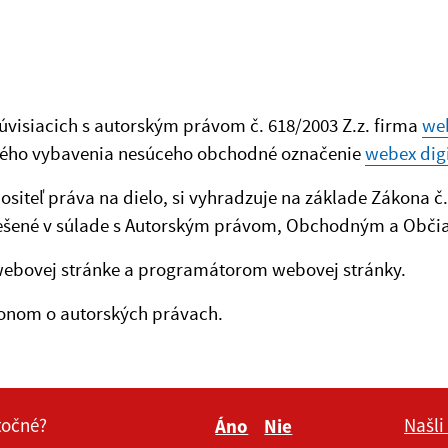
visiacich s autorským právom č. 618/2003 Z.z. firma
web
vého vybavenia nesúceho obchodné označenie
webex digit
nositeľ práva na dielo, si vyhradzuje na základe Zákona č
 riešené v súlade s Autorským právom, Obchodným a Obč
webovej stránke a programátorom webovej stránky.
ákonom o autorských právach.
itočné?
Našli
Áno
Nie