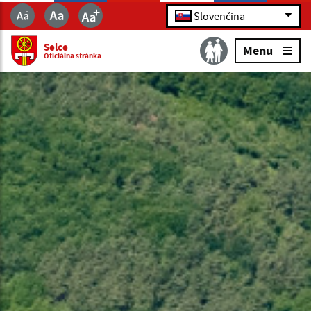
Slovenčina
Selce
Menu
Oficiálna stránka