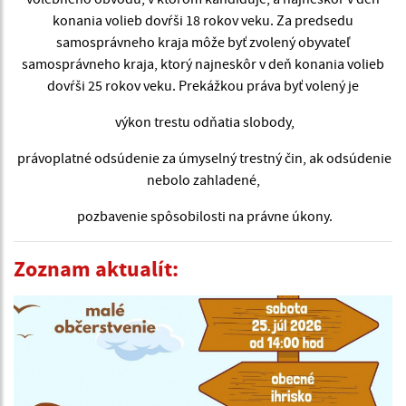
konania volieb dovŕši 18 rokov veku. Za predsedu
samosprávneho kraja môže byť zvolený obyvateľ
samosprávneho kraja, ktorý najneskôr v deň konania volieb
dovŕši 25 rokov veku. Prekážkou práva byť volený je
výkon trestu odňatia slobody,
právoplatné odsúdenie za úmyselný trestný čin, ak odsúdenie
nebolo zahladené,
pozbavenie spôsobilosti na právne úkony.
Zoznam aktualít: