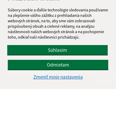
Je táto stránka užitočná?
Áno
Nie
Súbory cookie a ďalšie technológie sledovania používame
Boli tieto 
Boli 
na zlepšenie vášho zážitku z prehliadania našich
Našli ste na stránke chybu?
Napíšte nám
webových stránok, na to, aby sme vám zobrazovali
prispôsobený obsah a cielené reklamy, na analýzu
návštevnosti našich webových stránok a na pochopenie
Napíšte nám:
toho, odkiaľ naši návštevníci prichádzajú.
Meno (povinné)
Súhlasím
E-mailová adresa (povinné)
Odmietam
Zmeniť moje nastavenia
Text vašej správy (povinné)