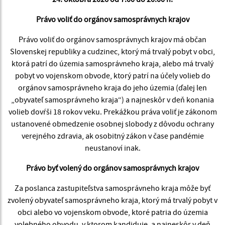
Právo voliť do orgánov samosprávnych krajov
Právo voliť do orgánov samosprávnych krajov má občan
Slovenskej republiky a cudzinec, ktorý má trvalý pobyt v obci,
ktorá patrí do územia samosprávneho kraja, alebo má trvalý
pobyt vo vojenskom obvode, ktorý patrí na účely volieb do
orgánov samosprávneho kraja do jeho územia (ďalej len
„obyvateľ samosprávneho kraja“) a najneskôr v deň konania
volieb dovŕši 18 rokov veku. Prekážkou práva voliť je zákonom
ustanovené obmedzenie osobnej slobody z dôvodu ochrany
verejného zdravia, ak osobitný zákon v čase pandémie
neustanoví inak.
Právo byť volený do orgánov samosprávnych krajov
Za poslanca zastupiteľstva samosprávneho kraja môže byť
zvolený obyvateľ samosprávneho kraja, ktorý má trvalý pobyt v
obci alebo vo vojenskom obvode, ktoré patria do územia
volebného obvodu, v ktorom kandiduje, a najneskôr v deň