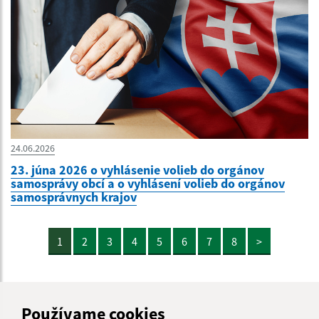
24.06.2026
23. júna 2026 o vyhlásenie volieb do orgánov
samosprávy obcí a o vyhlásení volieb do orgánov
samosprávnych krajov
1
2
3
4
5
6
7
8
>
Používame cookies