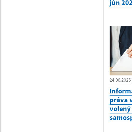
jún 20
24.06.2026
Inform
práva v
volený
samosp