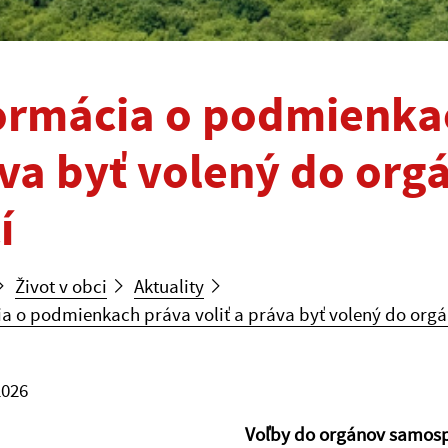
ormácia o podmienkac
va byť volený do or
í
Život v obci
Aktuality
ia o podmienkach práva voliť a práva byť volený do org
2026
Voľby do orgánov samosp