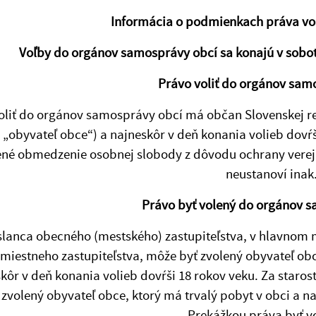
Informácia o podmienkach práva voli
Voľby do orgánov samosprávy obcí sa konajú v sobotu
Právo voliť do orgánov sam
oliť do orgánov samosprávy obcí má občan Slovenskej rep
n „obyvateľ obce“) a najneskôr v deň konania volieb dovŕ
né obmedzenie osobnej slobody z dôvodu ochrany verej
neustanoví inak
Právo byť volený do orgánov 
lanca obecného (mestského) zastupiteľstva, v hlavnom m
 miestneho zastupiteľstva, môže byť zvolený obyvateľ obc
kôr v deň konania volieb dovŕši 18 rokov veku. Za staros
zvolený obyvateľ obce, ktorý má trvalý pobyt v obci a na
Prekážkou práva byť vo