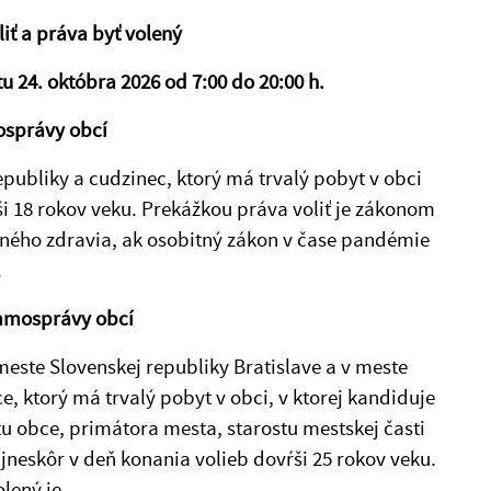
ť a práva byť volený
 24. októbra 2026 od 7:00 do 20:00 h.
osprávy obcí
ubliky a cudzinec, ktorý má trvalý pobyt v obci
ši 18 rokov veku. Prekážkou práva voliť je zákonom
ného zdravia, ak osobitný zákon v čase pandémie
.
samosprávy obcí
este Slovenskej republiky Bratislave a v meste
e, ktorý má trvalý pobyt v obci, v ktorej kandiduje
tu obce, primátora mesta, starostu mestskej časti
jneskôr v deň konania volieb dovŕši 25 rokov veku.
lený je