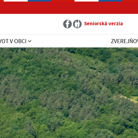
Seniorská verzia
VOT V OBCI
ZVEREJŇO