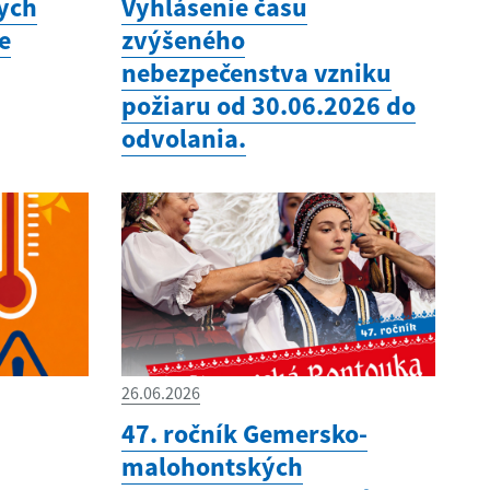
nych
Vyhlásenie času
e
zvýšeného
nebezpečenstva vzniku
požiaru od 30.06.2026 do
odvolania.
26.06.2026
47. ročník Gemersko-
malohontských