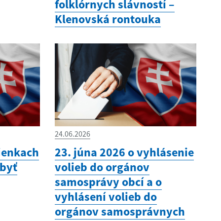
folklórnych slávností –
Klenovská rontouka
24.06.2026
ienkach
23. júna 2026 o vyhlásenie
 byť
volieb do orgánov
samosprávy obcí a o
vyhlásení volieb do
orgánov samosprávnych