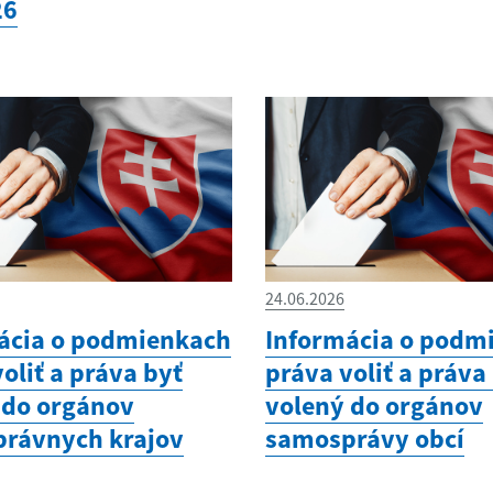
26
24.06.2026
ácia o podmienkach
Informácia o podm
oliť a práva byť
práva voliť a práva
 do orgánov
volený do orgánov
rávnych krajov
samosprávy obcí