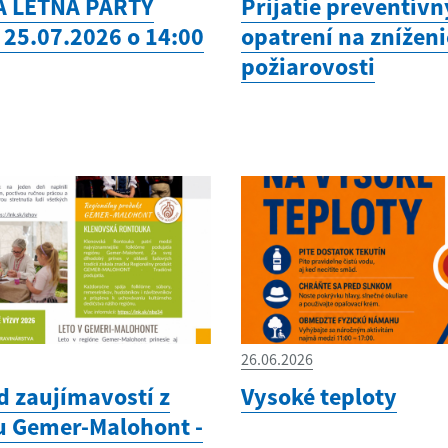
Á LETNÁ PÁRTY
Prijatie preventív
 25.07.2026 o 14:00
opatrení na zníženi
požiarovosti
26.06.2026
d zaujímavostí z
Vysoké teploty
u Gemer-Malohont -