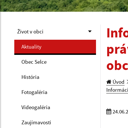
Inf
Život v obci
prá
Aktuality
obc
Obec Selce
História
Úvod
Informác
Fotogaléria
Videogaléria
24.06.
Zaujímavosti