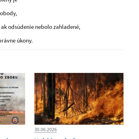
lobody,
 ak odsúdenie nebolo zahladené,
právne úkony.
30.06.2026