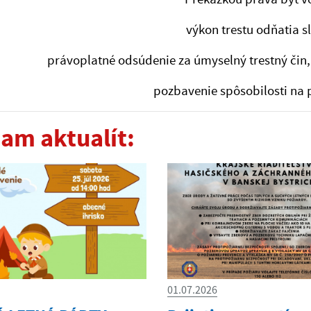
výkon trestu odňatia s
právoplatné odsúdenie za úmyselný trestný čin,
pozbavenie spôsobilosti na 
am aktualít:
01.07.2026