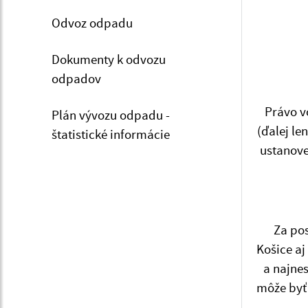
Odvoz odpadu
Dokumenty k odvozu
odpadov
Právo v
Plán vývozu odpadu -
(ďalej le
štatistické informácie
ustanove
Za pos
Košice aj
a najnes
môže byť 