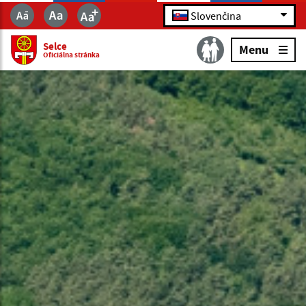
Slovenčina
Selce
Menu
Oficiálna stránka