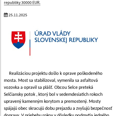
republiky 30000 EUR.
25.11.2025
Realizáciou projektu došlo k oprave poškodeného
mosta. Most sa stabilizoval, vymenila sa asfaltová
vozovka a opravil sa plášť. Obcou Selce preteká
Selčiansky potok , ktorý bol v sedemdesiatich rokoch
upravený kamenným korytom a premostený. Mosty
spájajú obec skracujú dobu prejazdu a zvyšujú bezpečnosť
dopravy. V priebehu rokov v dôsledku podmytia jedného