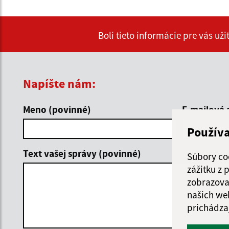
Boli tieto informácie pre vás už
Napíšte nám:
Meno (povinné)
E-mailová 
Použív
Text vašej správy (povinné)
Súbory co
zážitku z
zobrazova
našich we
prichádza