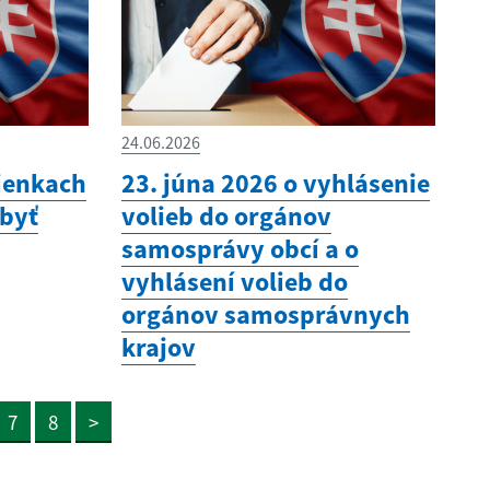
24.06.2026
ienkach
23. júna 2026 o vyhlásenie
 byť
volieb do orgánov
samosprávy obcí a o
vyhlásení volieb do
orgánov samosprávnych
krajov
7
8
>