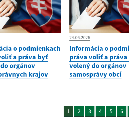
24.06.2026
ácia o podmienkach
Informácia o podm
oliť a práva byť
práva voliť a práva
 do orgánov
volený do orgánov
rávnych krajov
samosprávy obcí
1
2
3
4
5
6