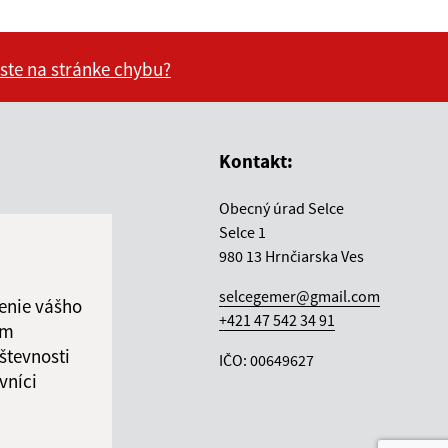
 ste na stránke chybu?
vás užitočné?
e pre vás užitočné?
Kontakt:
Obecný úrad Selce
Selce 1
5:00
980 13 Hrnčiarska Ves
5:00
5:00
selcegemer@gmail.com
enie vášho
5:00
+421 47 542 34 91
ám
ový deň
števnosti
IČO: 00649627
vníci