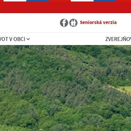
Seniorská verzia
VOT V OBCI
ZVEREJŇO