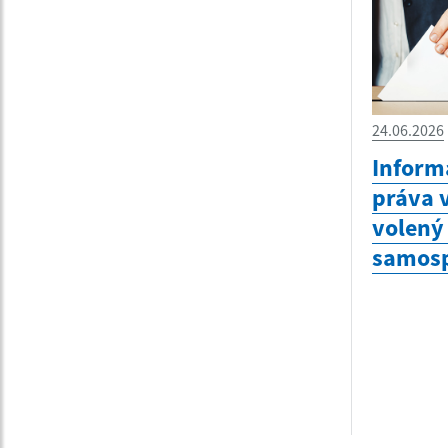
24.06.2026
Inform
práva v
volený
samosp