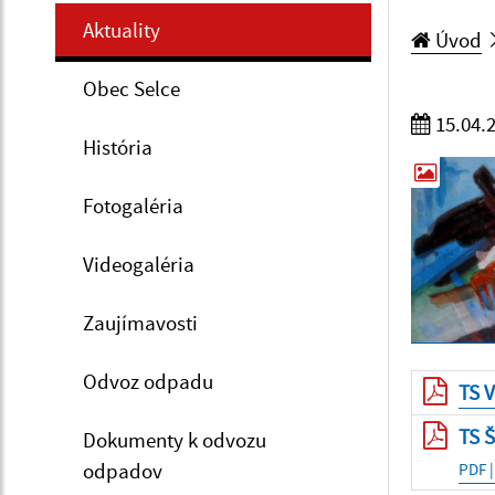
Aktuality
Úvod
Obec Selce
15.04.
História
Fotogaléria
Videogaléria
Zaujímavosti
Odvoz odpadu
TS 
TS Š
Dokumenty k odvozu
odpadov
PDF |