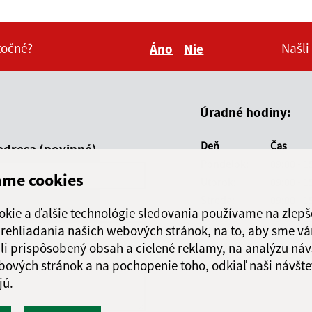
itočné?
Našli
Áno
Nie
Boli tieto informácie pre 
Boli tieto informáci
Úradné hodiny:
Deň
Čas
adresa (povinné)
Pondelok:
09:00 - 1
ame cookies
Utorok:
09:00 - 1
Streda:
09:00 - 1
okie a ďalšie technológie sledovania používame na zlepš
Štvrtok:
09:00 - 1
 prehliadania našich webových stránok, na to, aby sme v
Piatok:
nestránk
li prispôsobený obsah a cielené reklamy, na analýzu náv
bových stránok a na pochopenie toho, odkiaľ naši návšte
jú.