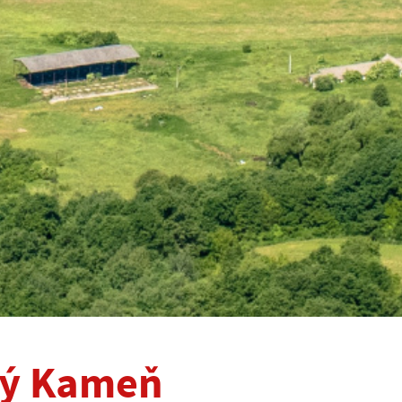
rý Kameň