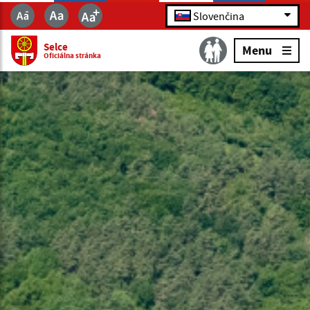
Slovenčina
Selce
Menu
Oficiálna stránka