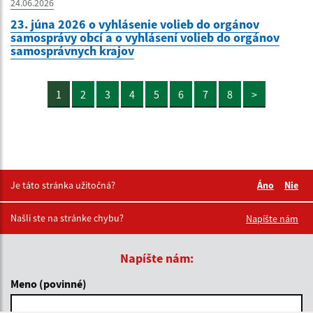
24.06.2026
23. júna 2026 o vyhlásenie volieb do orgánov
samosprávy obcí a o vyhlásení volieb do orgánov
samosprávnych krajov
1
2
3
4
5
6
7
8
>
Je táto stránka užitočná?
Áno
Nie
Boli tieto 
Boli 
Našli ste na stránke chybu?
Napíšte nám
Napíšte nám:
Meno (povinné)