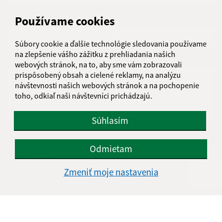
Používame cookies
E-mailová adresa (povinné)
Súbory cookie a ďalšie technológie sledovania používame
na zlepšenie vášho zážitku z prehliadania našich
Text vašej správy (povinné)
webových stránok, na to, aby sme vám zobrazovali
prispôsobený obsah a cielené reklamy, na analýzu
návštevnosti našich webových stránok a na pochopenie
toho, odkiaľ naši návštevníci prichádzajú.
Súhlasím
Oboznámil som sa so
spracúvaním osobných
Odmietam
údajov
Zmeniť moje nastavenia
Google reCaptcha Response
Odoslať správu