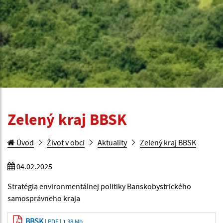
Zelený kraj BBSK
Úvod
Život v obci
Aktuality
Zelený kraj BBSK
04.02.2025
Stratégia environmentálnej politiky Banskobystrického
samosprávneho kraja
BBSK
| PDF | 1.38 Mb