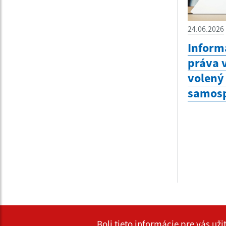
24.06.2026
Inform
práva v
volený
samosp
Boli tieto informácie pre vás už