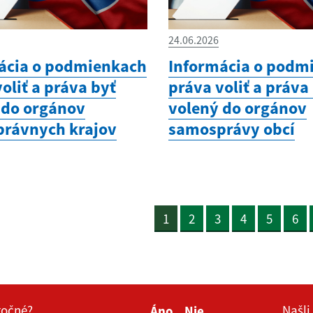
24.06.2026
ácia o podmienkach
Informácia o podm
oliť a práva byť
práva voliť a práva
 do orgánov
volený do orgánov
rávnych krajov
samosprávy obcí
1
2
3
4
5
6
itočné?
Našli
Áno
Nie