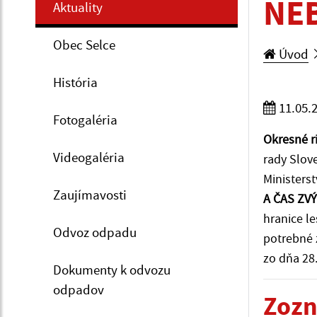
NE
Aktuality
Obec Selce
Úvod
História
11.05.
Fotogaléria
Okresné r
Videogaléria
rady Slove
Ministerst
Zaujímavosti
A ČAS ZV
hranice l
Odvoz odpadu
potrebné 
zo dňa 28.
Dokumenty k odvozu
odpadov
Zozn