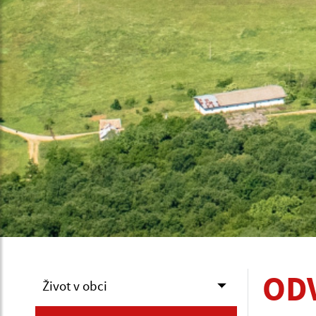
OD
Život v obci