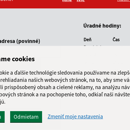
Boli tieto informácie pre 
Boli tieto informáci
Úradné hodiny:
Deň
Čas
adresa (povinné)
Pondelok:
09:00 - 1
Utorok:
09:00 - 1
ame cookies
Streda:
09:00 - 1
Štvrtok:
09:00 - 1
okie a ďalšie technológie sledovania používame na zlepš
Piatok:
nestránk
 prehliadania našich webových stránok, na to, aby sme v
li prispôsobený obsah a cielené reklamy, na analýzu náv
bových stránok a na pochopenie toho, odkiaľ naši návšte
jú.
Zmeniť moje nastavenia
m
Odmietam
Google reCaptcha Response
Odoslať správu