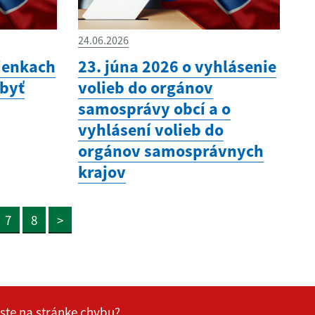
24.06.2026
ienkach
23. júna 2026 o vyhlásenie
 byť
volieb do orgánov
samosprávy obcí a o
vyhlásení volieb do
orgánov samosprávnych
krajov
7
8
>
 ste na stránke chybu?