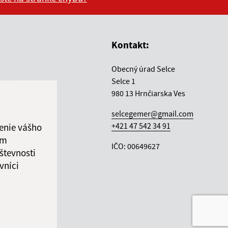
vás užitočné?
e pre vás užitočné?
Kontakt:
Obecný úrad Selce
Selce 1
5:00
980 13 Hrnčiarska Ves
5:00
5:00
selcegemer@gmail.com
5:00
+421 47 542 34 91
enie vášho
ový deň
ám
IČO: 00649627
števnosti
vníci