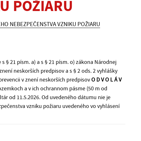
U POŽIARU
ÉHO NEBEZPEČENSTVA VZNIKU POŽIARU
 s § 21 písm. a) a s § 21 písm. o) zákona Národnej
znení neskorších predpisov a s § 2 ods. 2 vyhlášky
 prevencii v znení neskorších predpisov
O D V O L Á V
ozemkoch a v ich ochrannom pásme (50 m od
ár od 11.5.2026. Od uvedeného dátumu nie je
zpečenstva vzniku požiaru uvedeného vo vyhlásení