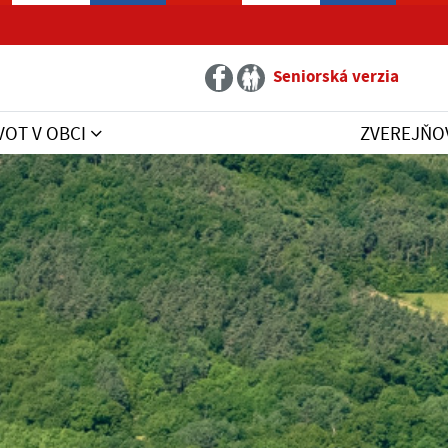
Seniorská verzia
VOT V OBCI
ZVEREJŇO