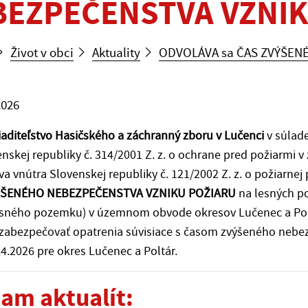
BEZPEČENSTVA VZNIK
Život v obci
Aktuality
ODVOLÁVA sa ČAS ZVÝŠEN
2026
iaditeľstvo Hasičského a záchranný zboru v Lučenci
v súlade
nskej republiky č. 314/2001 Z. z. o ochrane pred požiarmi v 
va vnútra Slovenskej republiky č. 121/2002 Z. z. o požiarnej
ÝŠENÉHO NEBEZPEČENSTVA VZNIKU POŽIARU
na lesných p
esného pozemku) v územnom obvode okresov Lučenec a Polt
zabezpečovať opatrenia súvisiace s časom zvýšeného nebe
4.2026 pre okres Lučenec a Poltár.
am aktualít: