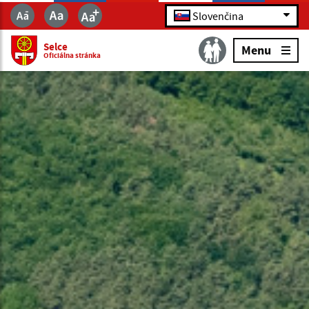
Slovenčina
Selce
Menu
Oficiálna stránka