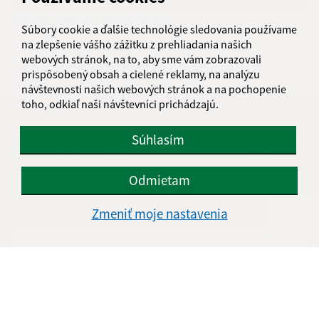
Plán vývozu KO na rok 2019
Súbory cookie a ďalšie technológie sledovania používame
na zlepšenie vášho zážitku z prehliadania našich
webových stránok, na to, aby sme vám zobrazovali
prispôsobený obsah a cielené reklamy, na analýzu
návštevnosti našich webových stránok a na pochopenie
toho, odkiaľ naši návštevníci prichádzajú.
Je táto stránka užitočná?
Áno
Nie
Boli tieto 
Boli 
Súhlasím
Našli ste na stránke chybu?
Napíšte nám
Odmietam
Napíšte nám:
Zmeniť moje nastavenia
Meno (povinné)
E-mailová adresa (povinné)