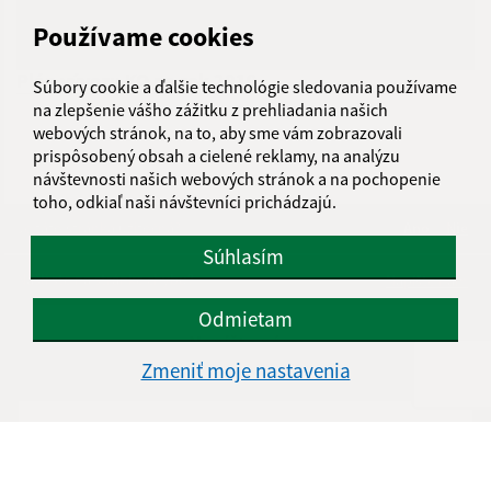
Používame cookies
Plán vývozu KO na rok 2019
Súbory cookie a ďalšie technológie sledovania používame
na zlepšenie vášho zážitku z prehliadania našich
webových stránok, na to, aby sme vám zobrazovali
prispôsobený obsah a cielené reklamy, na analýzu
návštevnosti našich webových stránok a na pochopenie
toho, odkiaľ naši návštevníci prichádzajú.
Je táto stránka užitočná?
Áno
Nie
Boli tieto 
Boli 
Súhlasím
Našli ste na stránke chybu?
Napíšte nám
Odmietam
Napíšte nám:
Zmeniť moje nastavenia
Meno (povinné)
E-mailová adresa (povinné)