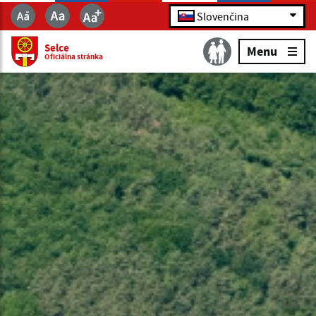
Slovenčina
Selce
Menu
Oficiálna stránka