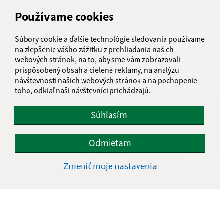
Používame cookies
Plán vývozu KO na rok 2019
Súbory cookie a ďalšie technológie sledovania používame
na zlepšenie vášho zážitku z prehliadania našich
webových stránok, na to, aby sme vám zobrazovali
prispôsobený obsah a cielené reklamy, na analýzu
návštevnosti našich webových stránok a na pochopenie
toho, odkiaľ naši návštevníci prichádzajú.
Je táto stránka užitočná?
Áno
Nie
Boli tieto 
Boli 
Súhlasím
Našli ste na stránke chybu?
Napíšte nám
Odmietam
Napíšte nám:
Zmeniť moje nastavenia
Meno (povinné)
E-mailová adresa (povinné)