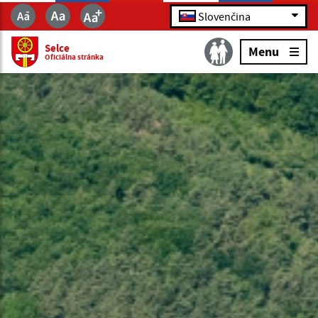
Slovenčina
Selce
Menu
Oficiálna stránka